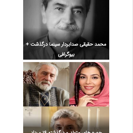
محمد حقیقی صدابردار سینما درگذشت +
بیوگرافی
چهره های متولد و درگذشته 16 مرداد