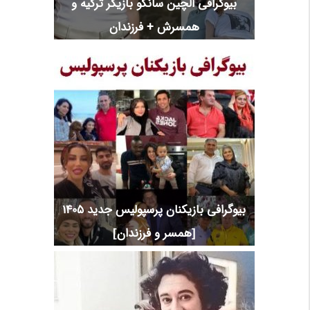
بیوگرافی الچین سانگو بازیگر ترکیه و
همسرش + فرزندان
بیوگرافی بازیکنان پرسپولیس جدید 1405
[همسر و فرزندان]