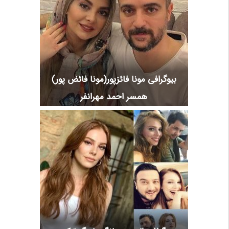
بیوگرافی مونا فائزپور(مونا فائض پور)
همسر احمد مهرانفر