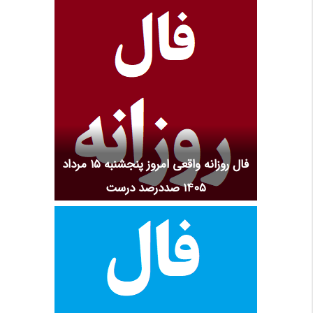
فال روزانه واقعی امروز پنجشنبه ۱۵ مرداد
۱۴۰۵ صددرصد درست