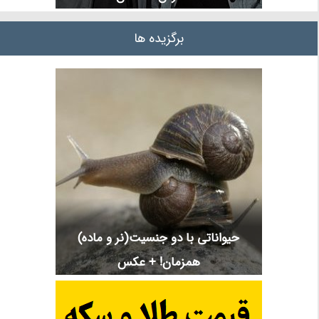
برگزیده ها
حیواناتی با دو جنسیت(نر و ماده)
همزمان! + عکس