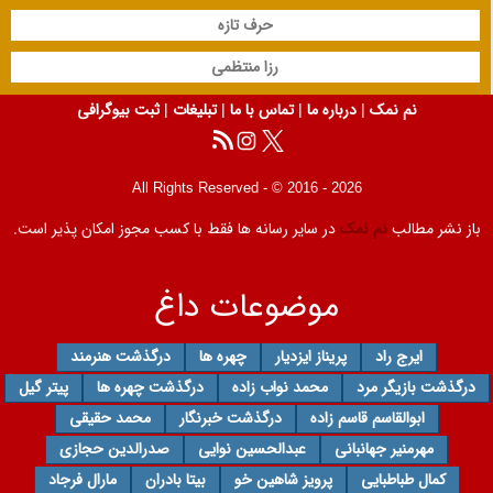
حرف تازه
رزا منتظمی
نم نمک
|
درباره ما
|
تماس با ما
|
تبلیغات
|
ثبت بیوگرافی
All Rights Reserved - © 2016 - 2026
باز نشر مطالب
نم نمک
در سایر رسانه ها فقط با کسب مجوز امکان پذیر است.
موضوعات داغ
ایرج راد
پریناز ایزدیار
چهره ها
درگذشت هنرمند
درگذشت بازیگر مرد
محمد نواب زاده
درگذشت چهره ها
پیتر گیل
ابوالقاسم قاسم زاده
درگذشت خبرنگار
محمد حقیقی
مهرمنیر جهانبانی
عبدالحسین نوایی
صدرالدین حجازی
کمال طباطبایی
پرویز شاهین خو
بیتا بادران
مارال فرجاد