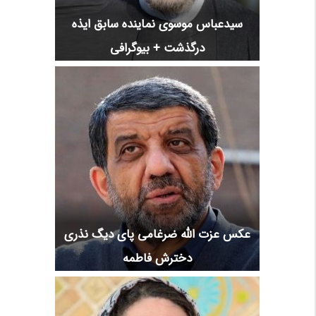
سیدعباس موسوی نماینده سابق ایذه
درگذشت + بیوگرافی
عکس عزت الله ضرغامی پای دیگ نذری
دخترش فاطمه