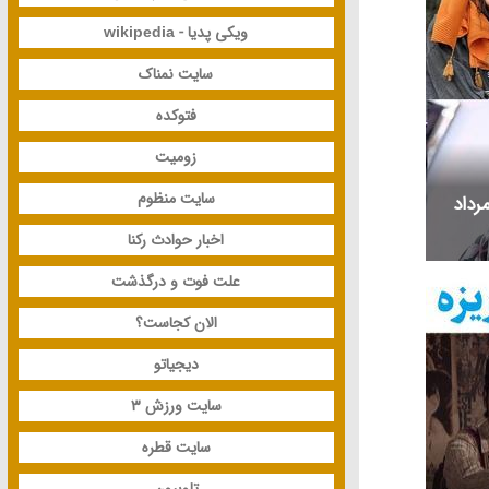
ویکی پدیا - wikipedia
سایت نمناک
فتوکده
زومیت
سایت منظوم
ای متولد و درگذشته 18 مرداد
اخبار حوادث رکنا
علت فوت و درگذشت
الان کجاست؟
دیجیاتو
سایت ورزش 3
سایت قطره
تلوبیون