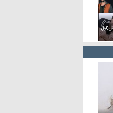
رش(اول