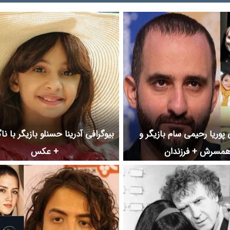
 پوریا رحیمی سام بازیگر و
بیوگرافی آدرینا حسنلو بازیگر با نا
مسرش + فرزندان
+ عکس