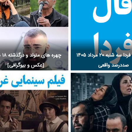
فال روزانه فردا سه شنبه ۲۰ مرداد ۱۴۰۵
چهره ه
صددرصد واقعی
[عکس و بیوگرافی]