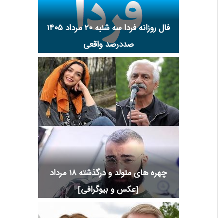
فال روزانه فردا سه شنبه ۲۰ مرداد ۱۴۰۵
صددرصد واقعی
چهره های متولد و درگذشته 18 مرداد
[عکس و بیوگرافی]