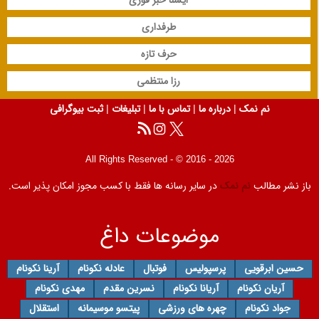
طرفداری
حرف تازه
رزا منتظمی
نم نمک
|
درباره ما
|
تماس با ما
|
تبلیغات
|
ثبت بیوگرافی
All Rights Reserved - © 2016 - 2026
باز نشر مطالب
نم نمک
در سایر رسانه ها فقط با کسب مجوز امکان پذیر است.
موضوعات داغ
حسین ابرقویی
پرسپولیس
فوتبال
عادله نکونام
آرینا نکونام
آریان نکونام
آریانا نکونام
نسرین مقدم
مهدی نکونام
جواد نکونام
چهره های ورزشی
پیتسو موسیمانه
استقلال