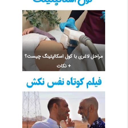
مراحل لاغری با کول اسکالپتینگ چیست؟
+ نکات