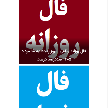
فال روزانه واقعی امروز پنجشنبه ۱۵ مرداد
۱۴۰۵ صددرصد درست