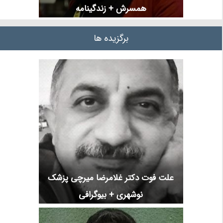
همسرش + زندگینامه
برگزیده ها
علت فوت دکتر غلامرضا میرچی پزشک
نوشهری + بیوگرافی