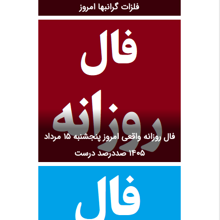
فلزات گرانبها امروز
فال روزانه واقعی امروز پنجشنبه ۱۵ مرداد
۱۴۰۵ صددرصد درست