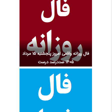
فال روزانه واقعی امروز پنجشنبه ۱۵ مرداد
۱۴۰۵ صددرصد درست