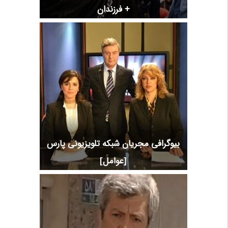
+ فرزندان
بیوگرافی مجریان شبکه تلویزیونی پارس
[عوامل]