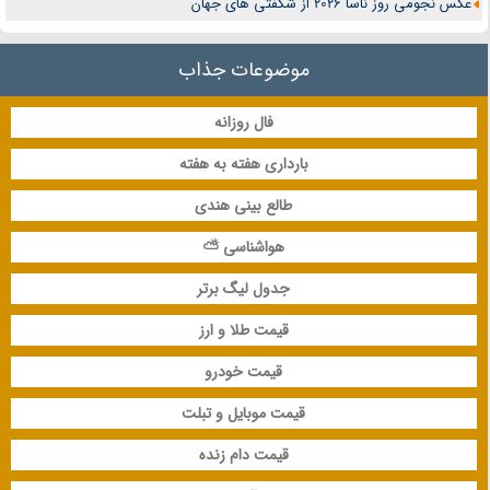
عکس نجومی روز ناسا 2026 از شگفتی های جهان
موضوعات جذاب
فال روزانه
بارداری هفته به هفته
طالع بینی هندی
هواشناسی ⛅
جدول لیگ برتر
قیمت طلا و ارز
قیمت خودرو
قیمت موبایل و تبلت
قیمت دام زنده