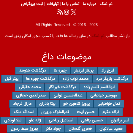
نم نمک
|
درباره ما
|
تماس با ما
|
تبلیغات
|
ثبت بیوگرافی
All Rights Reserved - © 2016 - 2026
باز نشر مطالب
نم نمک
در سایر رسانه ها فقط با کسب مجوز امکان پذیر است.
موضوعات داغ
ایرج راد
پریناز ایزدیار
چهره ها
درگذشت هنرمند
درگذشت بازیگر مرد
محمد نواب زاده
درگذشت چهره ها
پیتر گیل
ابوالقاسم قاسم زاده
درگذشت خبرنگار
محمد حقیقی
مهرمنیر جهانبانی
عبدالحسین نوایی
صدرالدین حجازی
کمال طباطبایی
پرویز شاهین خو
بیتا بادران
مارال فرجاد
ترانه مکرم
حسن آیت
قمرالملوک وزیری
اسدالله ملک
امیر برادران
حسین پناهی
اسماعیل ریاحی
ژاله علو
لیلا اوتادی
سعید عبادتیان
فخری گلستان
جواد ذاکر
بهروز سبط رسول