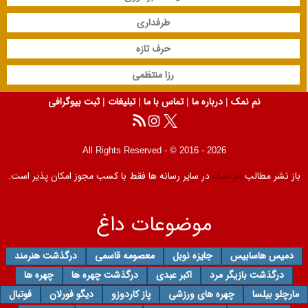
طرفداری
حرف تازه
رزا منتظمی
نم نمک
|
درباره ما
|
تماس با ما
|
تبلیغات
|
ثبت بیوگرافی
All Rights Reserved - © 2016 - 2026
باز نشر مطالب
نم نمک
در سایر رسانه ها فقط با کسب مجوز امکان پذیر است.
موضوعات داغ
دمیس هاسابیس
جایزه نوبل
معصومه قاسمی
درگذشت هنرمند
درگذشت بازیگر مرد
اکبر عبدی
درگذشت چهره ها
چهره ها
مارچلو بیلسا
چهره های ورزشی
پاز کاردوزو
دیگو فورلان
فوتبال