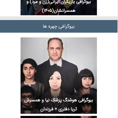
بیوگرافی بازیگران ایرانی(زن و مرد) و
همسرانشان(1405)
بیوگرافی چهره ها
بیوگرافی هوشنگ پزشک نیا و همسرش
ثریا دفتری + فرزندان