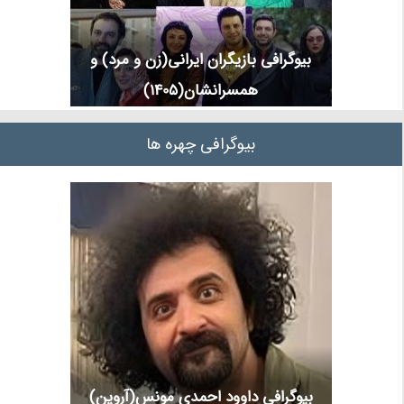
بیوگرافی بازیگران ایرانی(زن و مرد) و
همسرانشان(1405)
بیوگرافی چهره ها
بیوگرافی داوود احمدی مونس(آروین)