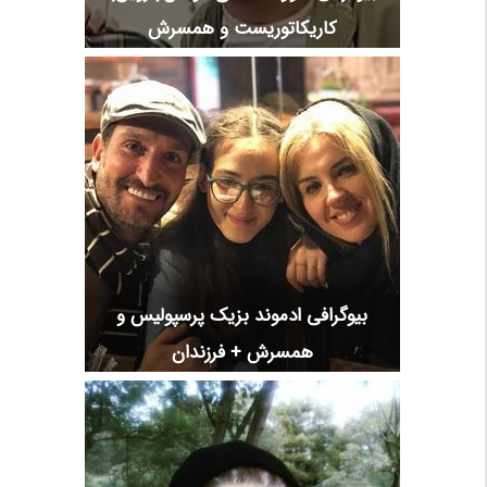
کاریکاتوریست و همسرش
بیوگرافی ادموند بزیک پرسپولیس و
همسرش + فرزندان