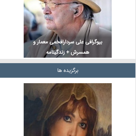
بیوگرافی علی سردارافخمی معمار و
همسرش + زندگینامه
برگزیده ها