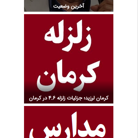
آخرین وضعیت
کرمان لرزید؛ جزئیات زلزله 4.6 در کرمان