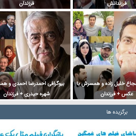
فرزندانش
فرزندان
شجاع خلیل زاده و همسرش با
بیوگرافی احمدرضا احمدی و ه
عکس + فرزندان
شهره حیدری + فرزندان
برگزیده ها