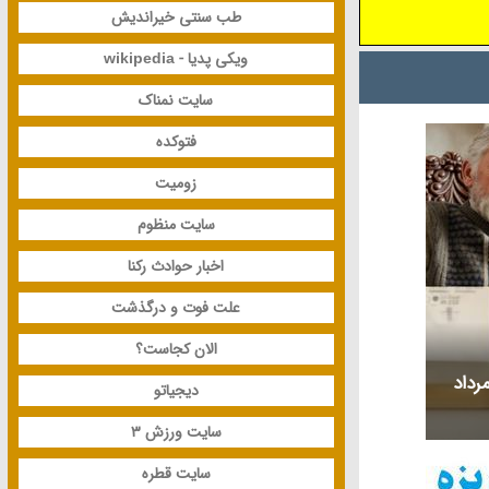
طب سنتی خیراندیش
سوی ساحل و
می بازیگران
ویکی پدیا - wikipedia
لم بلمی به
سایت نمناک
ر خردسال و
وی ساحل و
فتوکده
 به سوی ساحل
زومیت
ل و مجموعه
سایت منظوم
ی فیلم بلمی
سوی ساحل و
اخبار حوادث رکنا
ت فیلم بلمی
علت فوت و درگذشت
الان کجاست؟
ی متولد و درگذشته 16 مرداد
دیجیاتو
سایت ورزش 3
سایت قطره