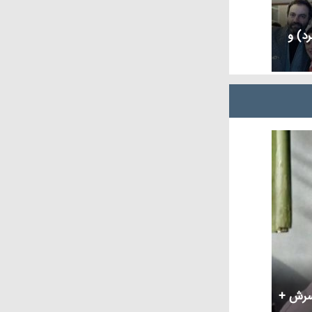
رد) و
مسرش +