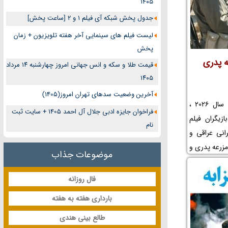
۱۴۰۵
جدول پخش شبکه آی فیلم 1 و 2 [ساعت پخش]
لیست فیلم های سینمایی آخر هفته تلویزیون + زمان
پخش
ه پدری
قیمت طلا و سکه و انس جهانی امروز چهارشنبه ۱۴ مرداد
۱۴۰۵
آخرین وضعیت سدهای تهران امروز(1405)
در این مطلب جدید در سال 1405 و سال 2026 ،
فراخوان جایزه ادبی جلال آل احمد 1405 + سایت ثبت
زیگران فیلم
نام
انی عراقی و
مزرعه پدری و
موضوعات جذاب
ن فیلم مزرعه
و عکس پشت
فال روزانه
وکیشن فیلم
بارداری هفته به هفته
ینمایی مزرعه
طالع بینی هندی
رگردان فیلم