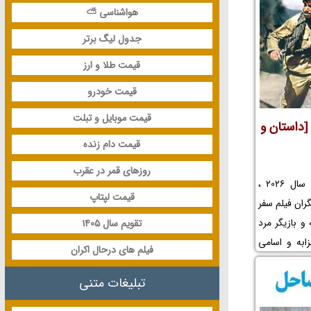
رعه پدری و
هواشناسی ⛅
زرعه پدری و
جدول لیگ برتر
زرعه پدری را
قیمت طلا و ارز
قیمت خودرو
قیمت موبایل و تبلت
 [داستان و
قیمت دام زنده
روزهای قمر در عقرب
در این مطلب جدید در سال 1405 و سال 2026 ،
قیمت لپتاپ
ران فیلم سفر
و بازیگر مرد
تقویم سال 1405
ابه و اسامی
فیلم های درحال اکران
فیلم سفر به
دسال و کودک
تبلیغات متنی
فی بازیگران