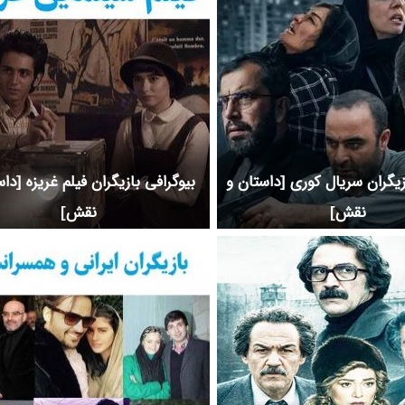
زیگران سریال کوری [داستان و
بیوگرافی بازیگران فیلم غریزه [دا
نقش]
نقش]