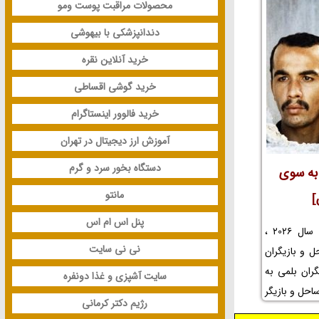
محصولات مراقبت پوست ومو
 فیلم سفر به
ابه و حواشی
دندانپزشکی با بیهوشی
زابه و جوایز
خرید آنلاین نقره
 چزابه را در
خرید گوشی اقساطی
خرید فالوور اینستاگرام
آموزش ارز دیجیتال در تهران
دستگاه بخور سرد و گرم
 به سوی
مانتو
]
پنل اس ام اس
در این مطلب جدید در سال 1405 و سال 2026 ،
نی نی سایت
 و بازیگران
ران بلمی به
سایت آشپزی و غذا دونفره
احل و بازیگر
رژیم دکتر کرمانی
بلمی به سوی