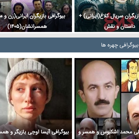
ازیگران سریال کلاغ(ایرانی) +
بیوگرافی بازیگران ایرانی(زن و م
داستان و نقش
همسرانشان(1405)
بیوگرافی چهره ها
علی محمد اشکبوس و همسر و
بیوگرافی آیسا اوجی بازیگر و ه