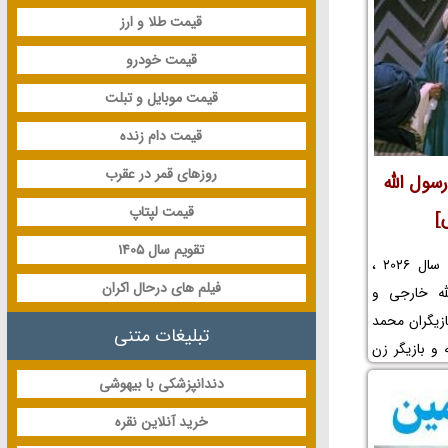
قیمت طلا و ارز
قیمت خودرو
قیمت موبایل و تبلت
قیمت دام زنده
روزهای قمر در عقرب
سول الله
قیمت لپتاپ
]
تقویم سال 1405
در این مطلب جدید در سال 1405 و سال 2026 ،
فیلم های درحال اکران
له خارجی و
ازیگران محمد
تبلیغات متنی
 و بازیگر زن
م محمد رسول
دندانپزشکی با بیهوشی
 و عکس پشت
خرید آنلاین نقره
وکیشن فیلم