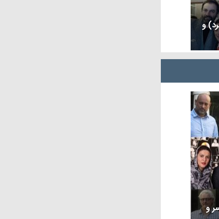
رد) و
ر و