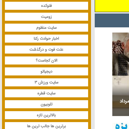
 پشت صحنه و
فتوکده
لم انیمیشن
زومیت
یشن سینمایی
سایت منظوم
یونی کارتونی
ن و افتخارات
اخبار حوادث رکنا
امین و عوامل
علت فوت و درگذشت
ک ببینید.
الان کجاست؟
دیجیاتو
سایت ورزش 3
سایت قطره
ی متولد و درگذشته 16 مرداد
تلوبیون
بالاترین تازه
برترین ها جالب ترین ها