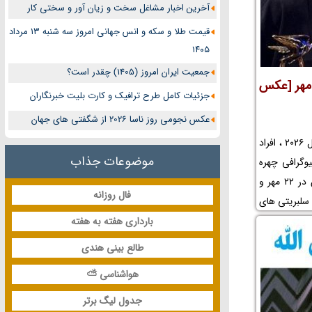
آخرین اخبار مشاغل سخت و زیان آور و سختی کار
قیمت طلا و سکه و انس جهانی امروز سه شنبه ۱۳ مرداد
۱۴۰۵
جمعیت ایران امروز (1405) چقدر است؟
ره های متولد و درگذشته 22 مهر [عکس
جزئیات کامل طرح ترافیک و کارت بلیت خبرنگاران
عکس نجومی روز ناسا 2026 از شگفتی های جهان
در این مطلب جدید در سال 1405 و سال 2026 ، افراد
موضوعات جذاب
تولد 22 مهر و بیوگرافی چهره
های متولد 22 مهر و درگذشت بازیگران در 22 مهر و
فال روزانه
سلبریتی های
 افراد مشهور
بارداری هفته به هفته
طالع بینی هندی
هواشناسی ⛅
جدول لیگ برتر