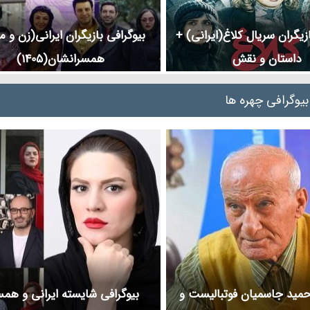
ازیگران سریال کلاغ(ایرانی) +
بیوگرافی بازیگران ایرانی(زن و م
داستان و نقش
همسرانشان(1405)
بیوگرافی چهره ها
حمید جاسمیان فوتبالیست و
بیوگرافی شایسته ایرانی و همس