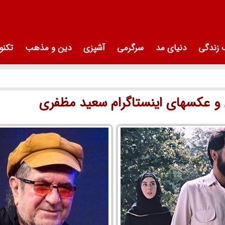
زندگی
دنیای مد
سرگرمی
آشپزی
دین و مذهب
تکنو
 عکسهای اینستاگرام سعید مظفری