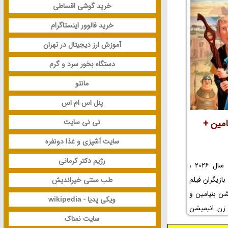
خرید گوشی اقساطی
فیلم سینمایی
 رسول الله و
خرید فالوور اینستاگرام
 حواشی فیلم
آموزش ارز دیجیتال در تهران
الله و جوایز
مد رسول الله
دستگاه بخور سرد و گرم
مانتو
پنل اس ام اس
امین +
نی نی سایت
سایت آشپزی و غذا دونفره
رژیم دکتر کرمانی
در این مطلب جدید در سال 1405 و سال 2026 ،
ازیگران فیلم
طب سنتی خیراندیش
شن بنیامین و
ویکی پدیا - wikipedia
 زن انیمیشن
سایت نمناک
شن بنیامین و