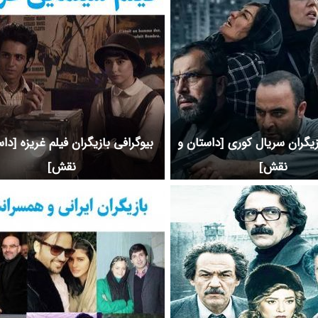
زیگران سریال کوری [داستان و
بیوگرافی بازیگران فیلم غریزه [دا
نقش]
نقش]