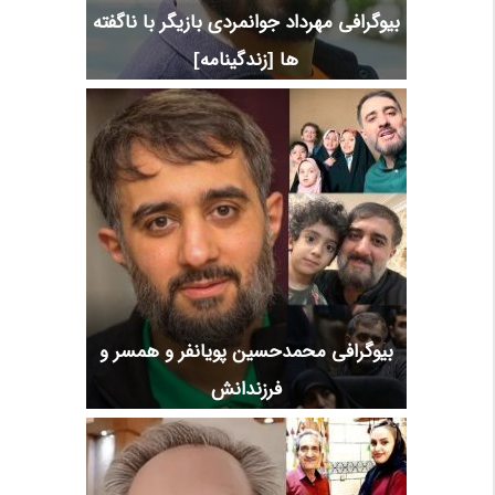
بیوگرافی مهرداد جوانمردی بازیگر با ناگفته
ها [زندگینامه]
بیوگرافی محمدحسین پویانفر و همسر و
فرزندانش