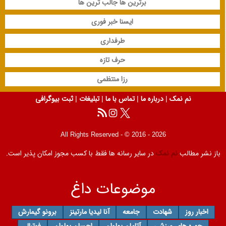
برترین ها جالب ترین ها
ایسنا خبر فوری
طرفداری
حرف تازه
رزا منتظمی
نم نمک
|
درباره ما
|
تماس با ما
|
تبلیغات
|
ثبت بیوگرافی
All Rights Reserved - © 2016 - 2026
باز نشر مطالب
نم نمک
در سایر رسانه ها فقط با کسب مجوز امکان پذیر است.
موضوعات داغ
اخبار روز
شهادت
جامعه
آنا لیدیا مارتینز
برونو گیمارش
چهره های ورزشی
آتامان پهلوان
احسان پهلوان
فوتبال