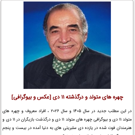
تختی و حواشی فیلم غلامرضا تختی و افتخارات غلامرضا تختی و جوایز
غلامرضا تختی و عوامل ساخت فیلم غلامرضا تختی را در نم نمک ببینید.
چهره های متولد و درگذشته 11 دی [عکس و بیوگرافی]
در این مطلب جدید در سال 1405 و سال 2026 ، افراد معروف و چهره های
متولد 11 دی و بیوگرافی چهره های متولد 11 دی و درگذشت بازیگران در 11 دی و
هنرمندان فوت شده در یازده دی سلبریتی های به دنیا آمده در بیست و پنجم