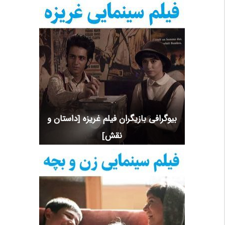
بیوگرافی بازیگران فیلم غریزه [داستان و
نقش]