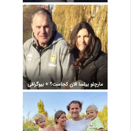
مارچلو بیلسا الان کجاست؟ + بیوگرافی