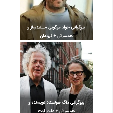
بیوگرافی جواد موگویی مستندساز و
همسرش + فرزندان
بیوگرافی داگ سولستاد نویسنده و
همسرش + علت فوت