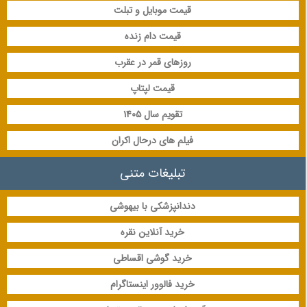
قیمت موبایل و تبلت
قیمت دام زنده
روزهای قمر در عقرب
قیمت لپتاپ
تقویم سال 1405
فیلم های درحال اکران
تبلیغات متنی
دندانپزشکی با بیهوشی
خرید آنلاین نقره
خرید گوشی اقساطی
خرید فالوور اینستاگرام