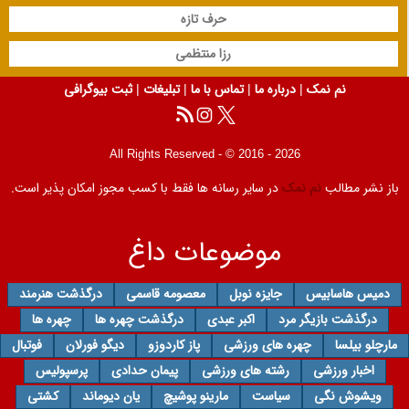
حرف تازه
رزا منتظمی
نم نمک
|
درباره ما
|
تماس با ما
|
تبلیغات
|
ثبت بیوگرافی
All Rights Reserved - © 2016 - 2026
باز نشر مطالب
نم نمک
در سایر رسانه ها فقط با کسب مجوز امکان پذیر است.
موضوعات داغ
دمیس هاسابیس
جایزه نوبل
معصومه قاسمی
درگذشت هنرمند
درگذشت بازیگر مرد
اکبر عبدی
درگذشت چهره ها
چهره ها
مارچلو بیلسا
چهره های ورزشی
پاز کاردوزو
دیگو فورلان
فوتبال
اخبار ورزشی
رشته های ورزشی
پیمان حدادی
پرسپولیس
ویشوش نگی
سیاست
مارینو پوشیچ
یان دیوماند
کشتی