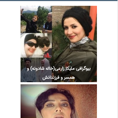
بیوگرافی ملیکا زارعی(خاله شادونه) و
همسر و فرزندانش