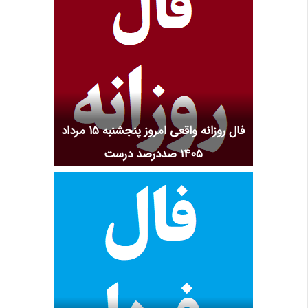
فال روزانه واقعی امروز پنجشنبه ۱۵ مرداد
۱۴۰۵ صددرصد درست