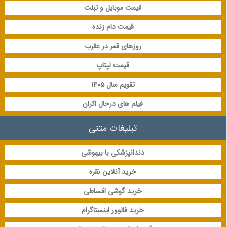
قیمت موبایل و تبلت
قیمت دام زنده
روزهای قمر در عقرب
قیمت لپتاپ
تقویم سال 1405
فیلم های درحال اکران
تبلیغات متنی
دندانپزشکی با بیهوشی
خرید آنلاین نقره
خرید گوشی اقساطی
خرید فالوور اینستاگرام