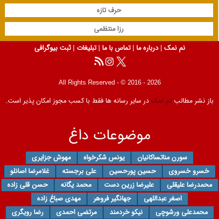
حرف تازه
رزا منتظمی
نم نمک
|
درباره ما
|
تماس با ما
|
تبلیغات
|
ثبت بیوگرافی
All Rights Reserved - © 2016 - 2026
باز نشر مطالب
نم نمک
در سایر رسانه ها فقط با کسب مجوز امکان پذیر است.
موضوعات داغ
سورن مناتساکانیان
یونس شکرخواه
مهوش جزایری
خسرو خسروی
حسین پورحسین
علی برجسته
غلامرضا اصانلو
محمدرضا علیقلی
علیرضا زرین دست
محمد یگانه
حسن قلی زاده
اصغر عبداللهی
جهانگیر فروهر
مهدی صباغ زاده
محمدعلی ورشوچی
نیکو خردمند
مرتضی احمدی
رضا رویگری