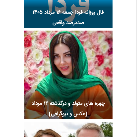
فال روزانه فردا جمعه ۱۶ مرداد ۱۴۰۵
صددرصد واقعی
چهره های متولد و درگذشته 14 مرداد
[عکس و بیوگرافی]