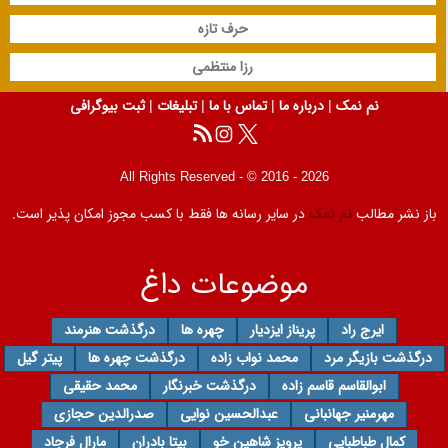
حرف تازه
رزا منتظمی
نم نمک
|
درباره ما
|
تماس با ما
|
تبلیغات
|
ثبت بیوگرافی
All Rights Reserved - © 2016 - 2026
باز نشر مطالب
نم نمک
در سایر رسانه ها فقط با کسب مجوز امکان پذیر است.
موضوعات داغ
ایرج راد
پریناز ایزدیار
چهره ها
درگذشت هنرمند
درگذشت بازیگر مرد
محمد نواب زاده
درگذشت چهره ها
پیتر گیل
ابوالقاسم قاسم زاده
درگذشت خبرنگار
محمد حقیقی
مهرمنیر جهانبانی
عبدالحسین نوایی
صدرالدین حجازی
کمال طباطبایی
پرویز شاهین خو
بیتا بادران
مارال فرجاد