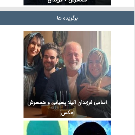
همسرش + فرزندان
برگزیده ها
اسامی فرزندان آتیلا پسیانی و همسرش
[عکس]