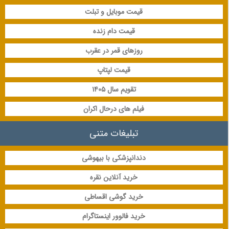
قیمت موبایل و تبلت
قیمت دام زنده
روزهای قمر در عقرب
قیمت لپتاپ
تقویم سال 1405
فیلم های درحال اکران
تبلیغات متنی
دندانپزشکی با بیهوشی
خرید آنلاین نقره
خرید گوشی اقساطی
خرید فالوور اینستاگرام