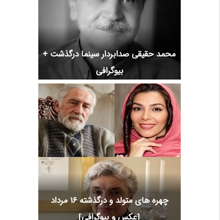
محمد حقیقی صدابردار سینما درگذشت +
بیوگرافی
چهره های متولد و درگذشته 16 مرداد
[عکس و بیوگرافی]