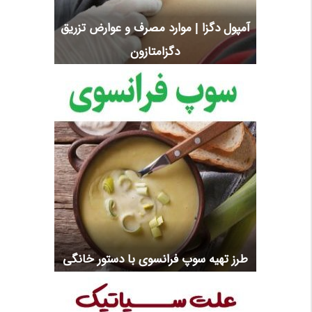
آمپول دگزا | موارد مصرف و عوارض تزریق
دگزامتازون
طرز تهیه سوپ فرانسوی با دستور خانگی