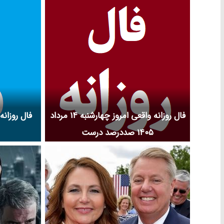
سریال به وقت ش
و حواشی فیلم 
و جوایز به وق
شام را در نم نمک
فال روزانه واقعی امروز چهارشنبه ۱۴ مرداد
۱۴۰۵ صددرصد درست