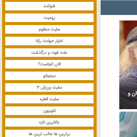
فتوکده
زومیت
سایت منظوم
اخبار حوادث رکنا
علت فوت و درگذشت
الان کجاست؟
دیجیاتو
سایت ورزش 3
ان و
سایت قطره
تلوبیون
بالاترین تازه
برترین ها جالب ترین ها