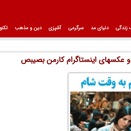
زندگی
دنیای مد
سرگرمی
آشپزی
دین و مذهب
تکنو
عکسهای اینستاگرام کارمن بصیبص