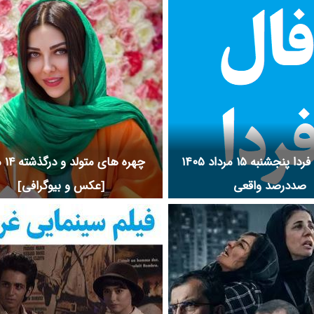
ام و مجموعه تلویزیونی به وقت شام
به وقت شام و افتخارات به وقت شام
ت شام و عوامل ساخت فیلم به وقت
 ببینید.
فال روزانه فردا پنجشنبه ۱۵ مرداد ۱۴۰۵
چهره ها
صددرصد واقعی
[عکس و بیوگرافی]