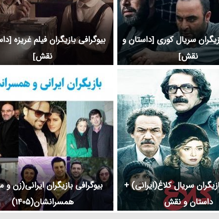
زیگران سریال کوری [داستان و
بیوگرافی بازیگران فیلم غریزه [دا
نقش]
نقش]
ازیگران سریال کلاغ(ایرانی) +
بیوگرافی بازیگران ایرانی(زن و م
داستان و نقش
همسرانشان(1405)