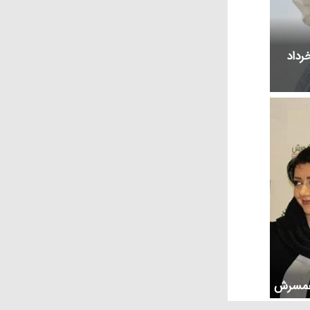
ی متولد و درگذشته 14 خرداد
 همسرش