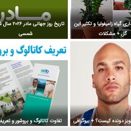
ی گیاه زامیفولیا و تکثیر این
گل + مشکلات
شمسی
بز دونده کیست؟ + بیوگرافی
تفاوت کاتالوگ و بروشور و تعریف