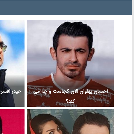
احسان پهلوان الان کجاست و چه می
حیدر افسری
کند؟