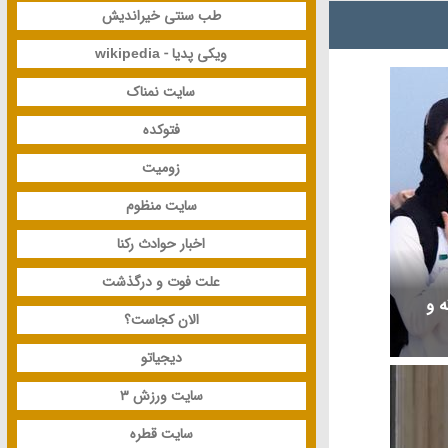
طب سنتی خیراندیش
ویکی پدیا - wikipedia
سایت نمناک
فتوکده
زومیت
سایت منظوم
اخبار حوادث رکنا
علت فوت و درگذشت
ه و
الان کجاست؟
دیجیاتو
سایت ورزش 3
سایت قطره