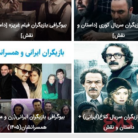
زیگران سریال کوری [داستان و
بیوگرافی بازیگران فیلم غریزه [دا
نقش]
نقش]
ازیگران سریال کلاغ(ایرانی) +
بیوگرافی بازیگران ایرانی(زن و م
داستان و نقش
همسرانشان(1405)