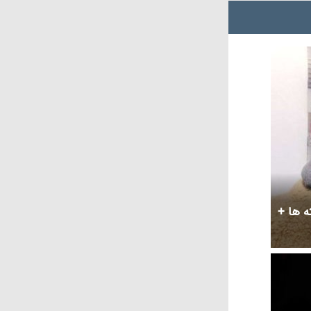
ته ها +