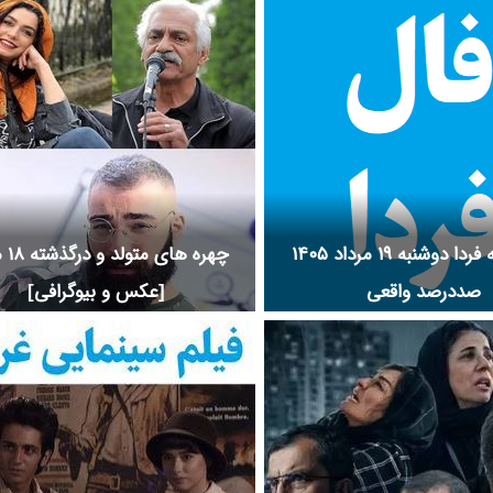
ونی آسمان غرب و حواشی فیلم آسمان
ت آسمان غرب و جوایز آسمان غرب و
م آسمان غرب را در نم نمک ببینید.
فال روزانه فردا دوشنبه ۱۹ مرداد ۱۴۰۵
چهره ه
صددرصد واقعی
[عکس و بیوگرافی]