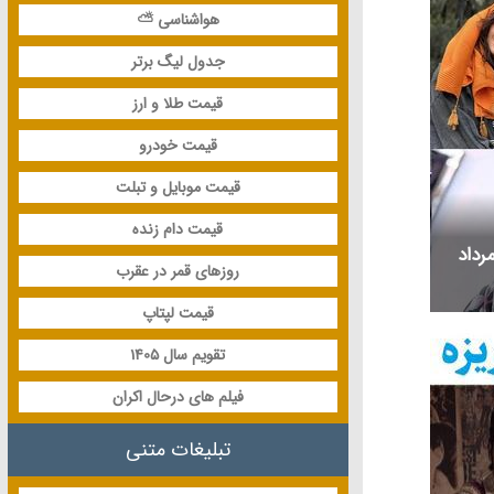
هواشناسی ⛅
جدول لیگ برتر
قیمت طلا و ارز
قیمت خودرو
قیمت موبایل و تبلت
قیمت دام زنده
ای متولد و درگذشته 18 مرداد
روزهای قمر در عقرب
قیمت لپتاپ
تقویم سال 1405
فیلم های درحال اکران
تبلیغات متنی