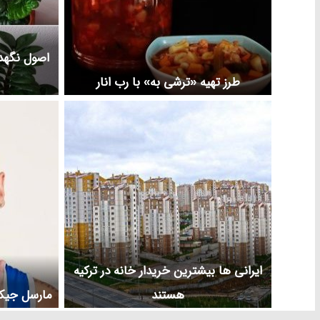
اصول نگهدار
طرز تهیه «ترشی به» با رب انار
ایرانی ها بیشترین خریدار خانه در ترکیه
هستند
مارسل جیکو