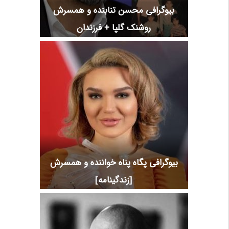
بیوگرافی محسن تنابنده و همسرش
روشنک گلپا + فرزندان
بیوگرافی پگاه پناه خواننده و همسرش
[زندگینامه]