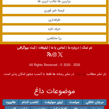
برترین ها جالب ترین ها
ایسنا خبر فوری
طرفداری
حرف تازه
رزا منتظمی
نم نمک
|
درباره ما
|
تماس با ما
|
تبلیغات
|
ثبت بیوگرافی
All Rights Reserved - © 2016 - 2026
باز نشر مطالب
نم نمک
در سایر رسانه ها فقط با کسب مجوز امکان پذیر است.
موضوعات داغ
مرجان خالقی
سیاست
تیلور سوئیفت
تناسب اندام
هالیوود
مد روز
زوری هال
کایلا نیکول
مایا بنبری
تراویس کلسی