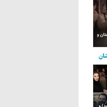
ستان و
رد) و