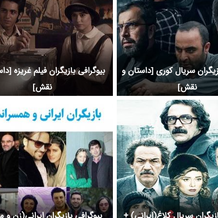
زیگران سریال کوری [داستان و
بیوگرافی بازیگران فیلم غریزه [دا
نقش]
نقش]
ازیگران سریال کلاغ(ایرانی) +
بیوگرافی بازیگران ایرانی(زن و م