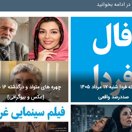
در ادامه بخوانید
فال روزانه فردا شنبه ۱۷ مرداد ۱۴۰۵
چهره ها
صددرصد واقعی
[عکس و بیوگرافی]