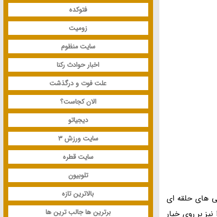
فتوکده
زومیت
سایت منظوم
اخبار حوادث رکنا
علت فوت و درگذشت
الان کجاست؟
دیجیاتو
سایت ورزش 3
سایت قطره
تلوبیون
بالاترین تازه
گی های حلقه ای
برترین ها جالب ترین ها
یز بر روی خیار