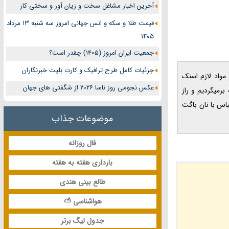
آخرین اخبار مشاغل سخت و زیان آور و سختی کار
قیمت طلا و سکه و انس جهانی امروز سه شنبه ۱۳ مرداد
۱۴۰۵
جمعیت ایران امروز (1405) چقدر است؟
جزئیات کامل طرح ترافیک و کارت بلیت خبرنگاران
گت و مواد لازم اسنک
عکس نجومی روز ناسا 2026 از شگفتی های جهان
رمیگردیم و راز
اس با نان باگت
موضوعات جذاب
فال روزانه
بارداری هفته به هفته
طالع بینی هندی
هواشناسی ⛅
جدول لیگ برتر