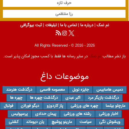
حرف تازه
رزا منتظمی
نم نمک
|
درباره ما
|
تماس با ما
|
تبلیغات
|
ثبت بیوگرافی
All Rights Reserved - © 2016 - 2026
باز نشر مطالب
نم نمک
در سایر رسانه ها فقط با کسب مجوز امکان پذیر است.
موضوعات داغ
دمیس هاسابیس
جایزه نوبل
معصومه قاسمی
درگذشت هنرمند
درگذشت بازیگر مرد
اکبر عبدی
درگذشت چهره ها
چهره ها
مارچلو بیلسا
چهره های ورزشی
پاز کاردوزو
دیگو فورلان
فوتبال
اخبار ورزشی
رشته های ورزشی
پیمان حدادی
پرسپولیس
ویشوش نگی
سیاست
مارینو پوشیچ
یان دیوماند
کشتی