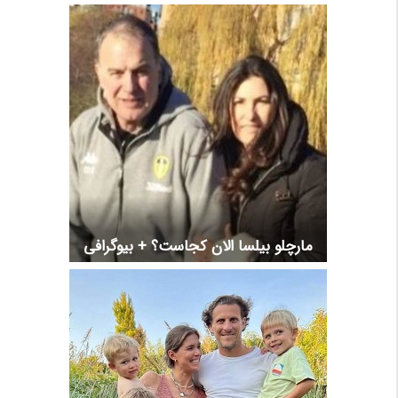
مارچلو بیلسا الان کجاست؟ + بیوگرافی