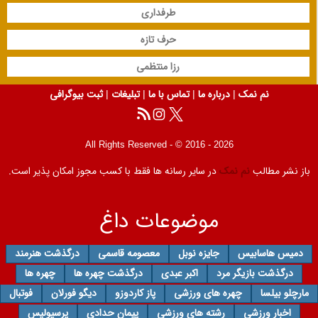
طرفداری
حرف تازه
رزا منتظمی
نم نمک
|
درباره ما
|
تماس با ما
|
تبلیغات
|
ثبت بیوگرافی
All Rights Reserved - © 2016 - 2026
باز نشر مطالب
نم نمک
در سایر رسانه ها فقط با کسب مجوز امکان پذیر است.
موضوعات داغ
دمیس هاسابیس
جایزه نوبل
معصومه قاسمی
درگذشت هنرمند
درگذشت بازیگر مرد
اکبر عبدی
درگذشت چهره ها
چهره ها
مارچلو بیلسا
چهره های ورزشی
پاز کاردوزو
دیگو فورلان
فوتبال
اخبار ورزشی
رشته های ورزشی
پیمان حدادی
پرسپولیس