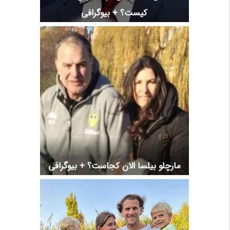
کیست؟ + بیوگرافی
مارچلو بیلسا الان کجاست؟ + بیوگرافی