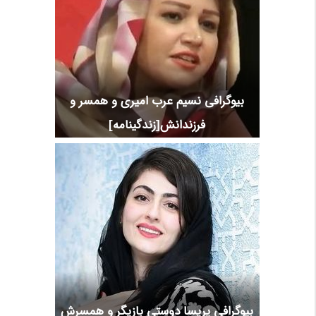
بیوگرافی نسیم عرب امیری و همسر و
فرزندانش[زندگینامه]
بیوگرافی پریسا دوستی بازیگر و همسرش