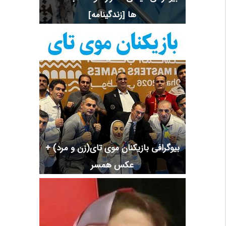
ها [زندگینامه]
بیوگرافی بازیکنان موی تای(زن و مرد) +
عکس همسر