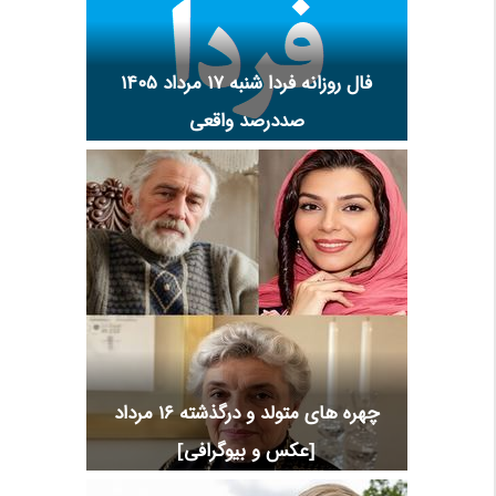
فال روزانه فردا شنبه ۱۷ مرداد ۱۴۰۵
صددرصد واقعی
چهره های متولد و درگذشته 16 مرداد
[عکس و بیوگرافی]