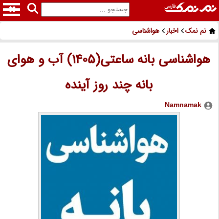
نم نمک
اخبار
هواشناسی
هواشناسی بانه ساعتی(1405) آب و هوای
بانه چند روز آینده
Namnamak