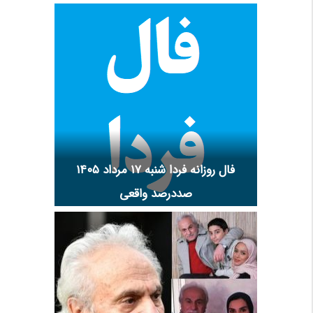
فال روزانه فردا شنبه ۱۷ مرداد ۱۴۰۵
صددرصد واقعی