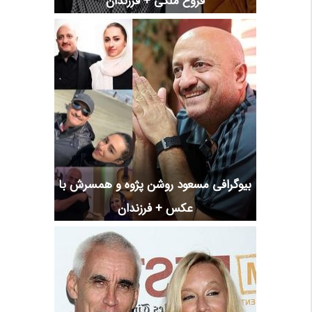
فروغ ملکی + فرزندان
بیوگرافی مسعود روشن پژوه و همسرش با
عکس + فرزندان