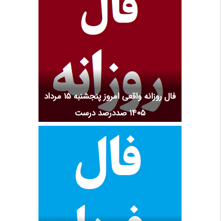
فال روزانه واقعی امروز پنجشنبه ۱۵ مرداد
۱۴۰۵ صددرصد درست