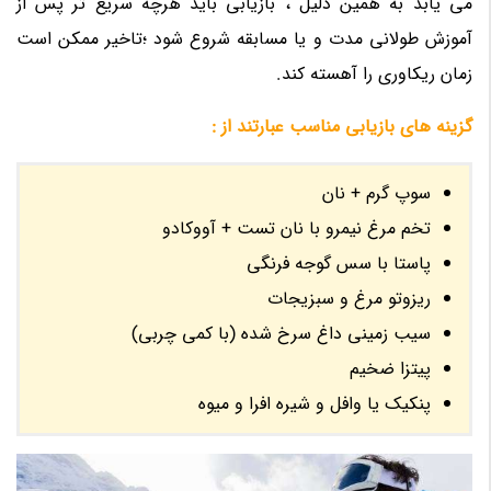
می یابد به همین دلیل ، بازیابی باید هرچه سریع تر پس از
آموزش طولانی مدت و یا مسابقه شروع شود ؛تاخیر ممکن است
زمان ریکاوری را آهسته کند.
گزینه های بازیابی مناسب عبارتند از :
سوپ گرم + نان
تخم مرغ نیمرو با نان تست + آووکادو
پاستا با سس گوجه فرنگی
ریزوتو مرغ و سبزیجات
سیب زمینی داغ سرخ شده (با کمی چربی)
پیتزا ضخیم
پنکیک یا وافل و شیره افرا و میوه