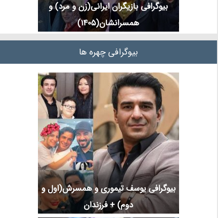
بیوگرافی بازیگران ایرانی(زن و مرد) و
همسرانشان(1405)
بیوگرافی چهره ها
بیوگرافی یوسف تیموری و همسرش(اول و
دوم) + فرزندان