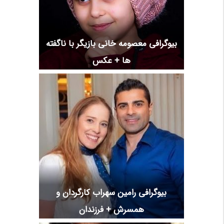
بیوگرافی معصومه خانی بازیگر با ناگفته
ها + عکس
بیوگرافی رامین سهراب کارگردان و
همسرش + فرزندان