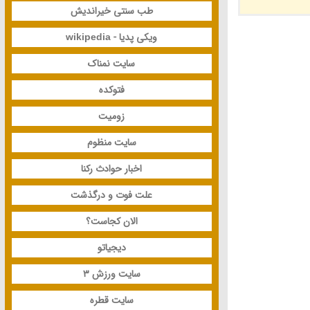
طب سنتی خیراندیش
ویکی پدیا - wikipedia
سایت نمناک
فتوکده
زومیت
سایت منظوم
اخبار حوادث رکنا
علت فوت و درگذشت
الان کجاست؟
دیجیاتو
سایت ورزش 3
سایت قطره