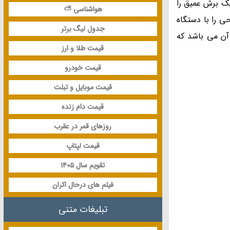
 یک برش عمیق را
هواشناسی ⛅
ی را با دستگاه
جدول لیگ برتر
آن می باشد که
قیمت طلا و ارز
قیمت خودرو
قیمت موبایل و تبلت
قیمت دام زنده
روزهای قمر در عقرب
قیمت لپتاپ
تقویم سال 1405
فیلم های درحال اکران
تبلیغات متنی