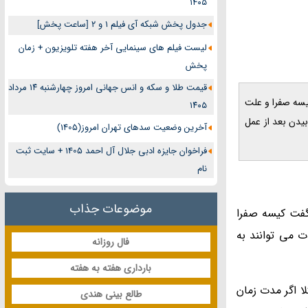
۱۴۰۵
جدول پخش شبکه آی فیلم 1 و 2 [ساعت پخش]
لیست فیلم های سینمایی آخر هفته تلویزیون + زمان
پخش
قیمت طلا و سکه و انس جهانی امروز چهارشنبه ۱۴ مرداد
کوپی کیسه صفرا و علت
۱۴۰۵
یدن بعد از عمل
آخرین وضعیت سدهای تهران امروز(1405)
فراخوان جایزه ادبی جلال آل احمد 1405 + سایت ثبت
نام
موضوعات جذاب
 گفت کیسه صفرا
 می توانند به
فال روزانه
بارداری هفته به هفته
ا اگر مدت زمان
طالع بینی هندی