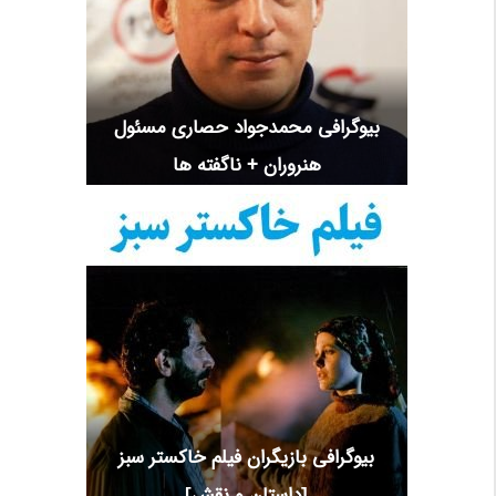
بیوگرافی محمدجواد حصاری مسئول
هنروران + ناگفته ها
بیوگرافی بازیگران فیلم خاکستر سبز
[داستان و نقش]