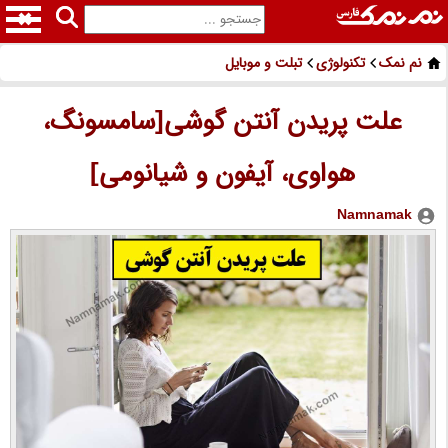
نم نمک
تکنولوژی
تبلت و موبایل
علت پریدن آنتن گوشی[سامسونگ،
هواوی، آیفون و شیانومی]
Namnamak