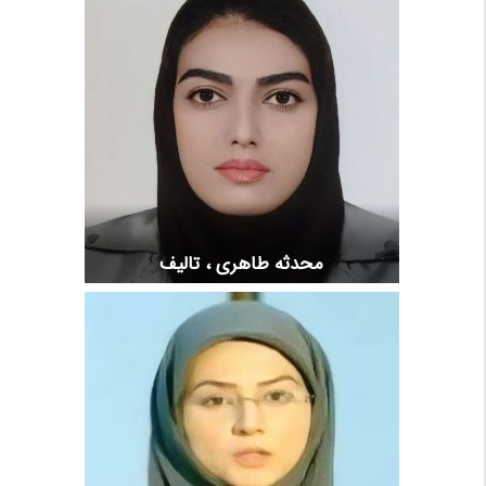
محدثه طاهری ، تالیف