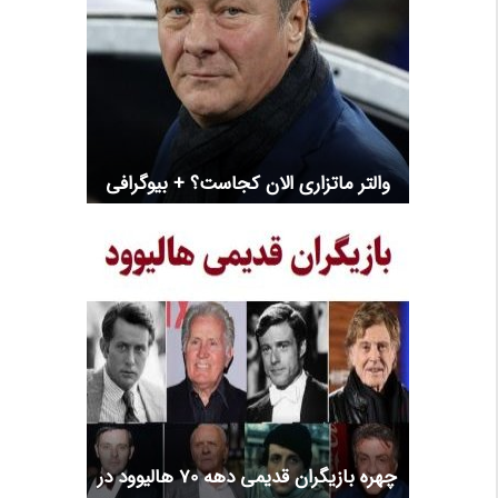
والتر ماتزاری الان کجاست؟ + بیوگرافی
چهره بازیگران قدیمی دهه 70 هالیوود در