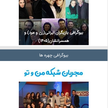
بیوگرافی بازیگران ایرانی(زن و مرد) و
همسرانشان(1405)
بیوگرافی چهره ها