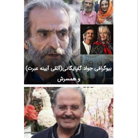
بیوگرافی جواد گلپایگانی(آتقی آیینه عبرت)
و همسرش