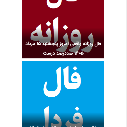
فال روزانه واقعی امروز پنجشنبه ۱۵ مرداد
۱۴۰۵ صددرصد درست