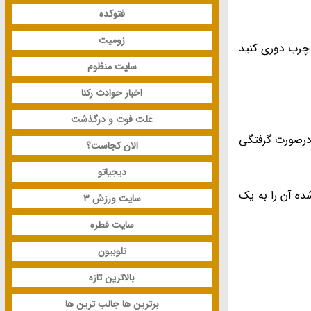
فتوکده
زومیت
چرب دوری کنید
سایت منظوم
اخبار حوادث رکنا
علت فوت و درگذشت
 درصورت گرفتگی
الان کجاست؟
دیجیاتو
ده آن را به یک
سایت ورزش 3
سایت قطره
تلوبیون
بالاترین تازه
برترین ها جالب ترین ها