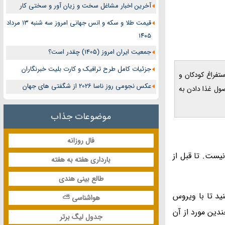
آخرین اخبار مشاغل سخت و زیان آور و سختی کار
قیمت طلا و سکه و انس جهانی امروز سه شنبه ۱۳ مرداد
۱۴۰۵
جمعیت ایران امروز (1405) چقدر است؟
جزئیات کامل طرح ترافیک و کارت بلیت خبرنگاران
 و استفراغ کودکان و
عکس نجومی روز ناسا 2026 از شگفتی های جهان
ول غذا دادن به
موضوعات جذاب
فال روزانه
یست. تا قبل از
بارداری هفته به هفته
طالع بینی هندی
ید تا با ویروس
هواشناسی ⛅
دین مورد از آن
جدول لیگ برتر