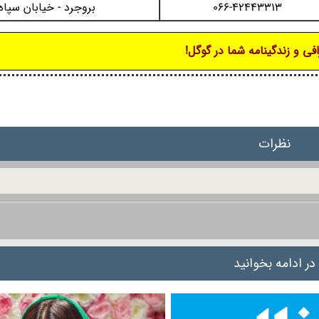
066-42443313
بروجرد - خیابان سپاه
فی و زندگینامه شما در گوگل!
نظرات
در ادامه بخوانید