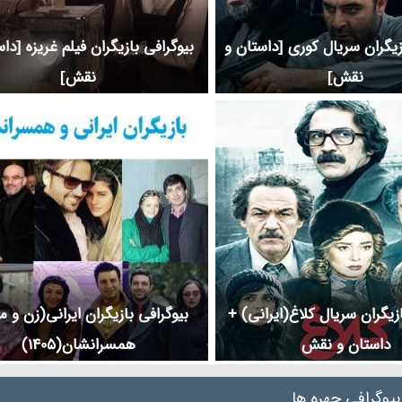
زیگران سریال کوری [داستان و
بیوگرافی بازیگران فیلم غریزه [دا
نقش]
نقش]
ازیگران سریال کلاغ(ایرانی) +
بیوگرافی بازیگران ایرانی(زن و م
داستان و نقش
همسرانشان(1405)
بیوگرافی چهره ها