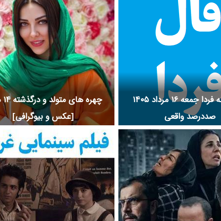
فال روزانه فردا جمعه ۱۶ مرداد ۱۴۰۵
چهره ها
صددرصد واقعی
[عکس و بیوگرافی]