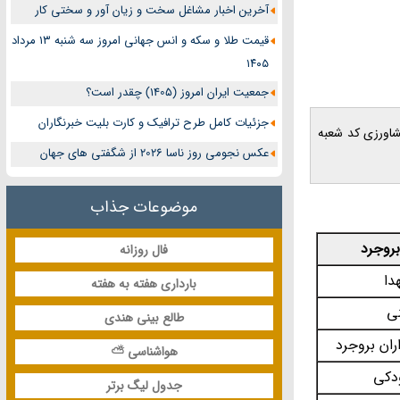
آخرین اخبار مشاغل سخت و زیان آور و سختی کار
قیمت طلا و سکه و انس جهانی امروز سه شنبه ۱۳ مرداد
۱۴۰۵
جمعیت ایران امروز (1405) چقدر است؟
جزئیات کامل طرح ترافیک و کارت بلیت خبرنگاران
انک کشاورزی کد شعبه
عکس نجومی روز ناسا 2026 از شگفتی های جهان
موضوعات جذاب
روجرد
فال روزانه
دا
بارداری هفته به هفته
نی
طالع بینی هندی
اران بروجرد
هواشناسی ⛅
ودکی
جدول لیگ برتر