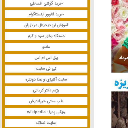
خرید گوشی اقساطی
خرید فالوور اینستاگرام
آموزش ارز دیجیتال در تهران
دستگاه بخور سرد و گرم
مانتو
ی متولد و درگذشته 14 مرداد
پنل اس ام اس
نی نی سایت
سایت آشپزی و غذا دونفره
رژیم دکتر کرمانی
طب سنتی خیراندیش
ویکی پدیا - wikipedia
سایت نمناک