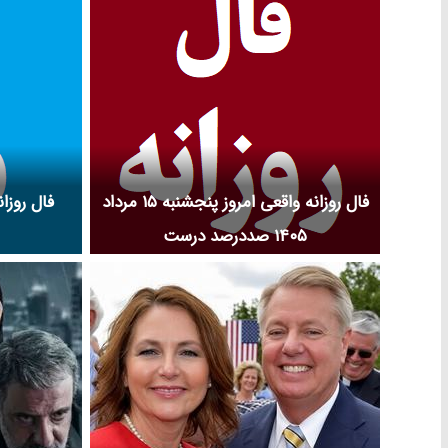
فال روزانه واقعی امروز پنجشنبه ۱۵ مرداد
۱۴۰۵ صددرصد درست