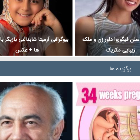
سلن فیگوروا داور زن و ملکه
بیوگرافی آرمیتا شابداغی بازیگر با 
زیبایی مکزیک
ها + عکس
برگزیده ها