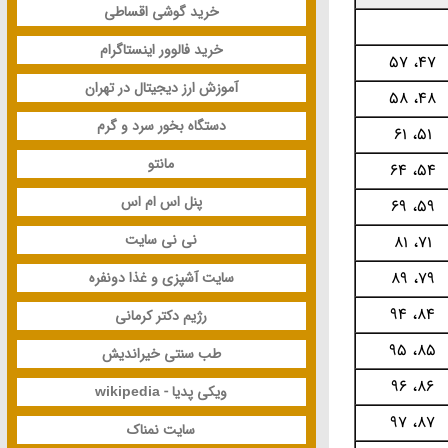
خرید گوشی اقساطی
خرید فالوور اینستاگرام
47، 57
آموزش ارز دیجیتال در تهران
48، 58
دستگاه بخور سرد و گرم
51، 61
مانتو
54، 64
پنل اس ام اس
59، 69
نی نی سایت
71، 81
79، 89
سایت آشپزی و غذا دونفره
84، 94
رژیم دکتر کرمانی
85، 95
طب سنتی خیراندیش
86، 96
ویکی پدیا - wikipedia
87، 97
سایت نمناک