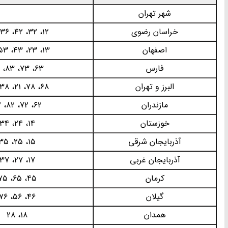
شهر تهران
خراسان رضوی
12، 32، 42، 36، 74
اصفهان
13، 23، 43، 53، 67
فارس
63، 73، 83، 93
البرز و تهران
68، 78، 21، 38، 30
مازندران
62، 72، 82، 92
خوزستان
14، 24، 34
آذربایجان شرقی
15، 25، 35
آذربایجان غربی
17، 27، 37
کرمان
45، 65، 75
گیلان
46، 56، 76
همدان
18، 28