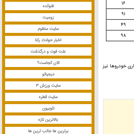
16
فتوکده
91
زومیت
49
سایت منظوم
98
اخبار حوادث رکنا
علت فوت و درگذشت
الان کجاست؟
ری خودروها نیز
دیجیاتو
سایت ورزش 3
سایت قطره
تلوبیون
بالاترین تازه
برترین ها جالب ترین ها