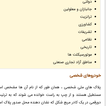
دولتی
جانبازان و معلولین
ترانزیت
کشاورزی
تشریفات
نظامی
تاریخی
موتورسیکلت ها
مناطق آزاد تجاری صنعتی
خودروهای شخصی
پلاک های ملیِ شخصی ، همان طور که از نام آن ها مشخص است
مستطیل هستند و از چپ به راست خوانده می شوند که به ترتیب
دورقمی در یک کادر مربع شکل که نشان دهنده محل صدور پلاک ا