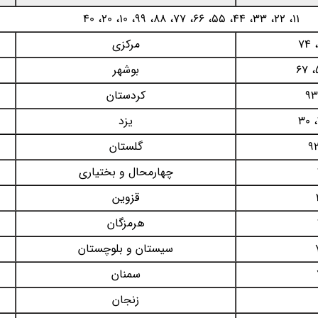
11، 22، 33، 44، 55، 66، 77، 88، 99، 10، 20، 40
مرکزی
بوشهر
کردستان
یزد
گلستان
چهارمحال و بختیاری
قزوین
هرمزگان
سیستان و بلوچستان
سمنان
زنجان