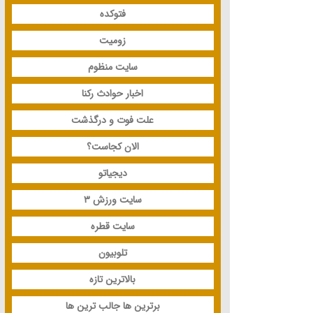
فتوکده
زومیت
سایت منظوم
اخبار حوادث رکنا
علت فوت و درگذشت
الان کجاست؟
دیجیاتو
سایت ورزش 3
سایت قطره
تلوبیون
بالاترین تازه
برترین ها جالب ترین ها