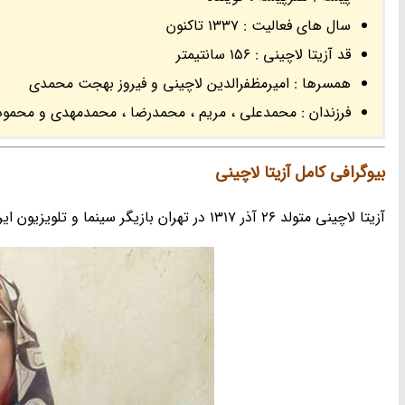
سال های فعالیت : 1337 تاکنون
قد آزیتا لاچینی : 156 سانتیمتر
همسرها : امیرمظفرالدین لاچینی و فیروز بهجت محمدی
فرزندان : محمدعلی ، مریم ، محمدرضا ، محمدمهدی و محمود
بیوگرافی کامل آزیتا لاچینی
آزیتا لاچینی متولد 26 آذر 1317 در تهران بازیگر سینما و تلویزیون ایران است.