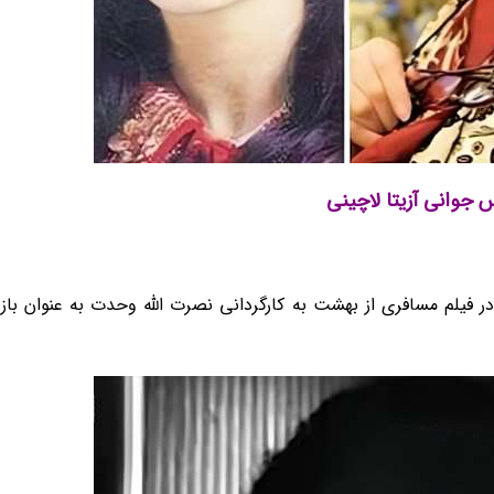
جوانی آزیتا لاچینی
 سال 1340 اولین کار خود در تئاتر را تجربه کرد و در سال 1341 در فیلم مسافری از بهشت به کارگردانی نصرت الله وحدت ب