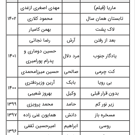
ماریا (فیلم)
مهدی اصغری ازغدی
تابستان همان سال
محمود کلاری
1402
لاک پشت
بهمن کامیار
بعد از رفتن
آرش
رضا نجاتی
حسین دوماری و
یادگار جنوب
مرد دلال
1401
پدرام پورامیری
کت چرمی
صالحی
حسین میرزامحمدی
بی رویا
بابک
آرین وزیردفتری
1400
بدون قرار قبلی
وکیل
بهروز شعیبی
زیر نور کم
حامد
محمد پرویزی
1399
مسخره باز
دانش
همایون غنی زاده
1397
روسی
ابراهیم
امیرحسین ثقفی
1396