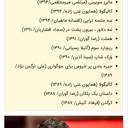
مالی سویینی (مرتضی میرمنتظمی/1394)
کالیگولا (همایون غنی زاده/ 1394)
سه جلسه تراپی (افسانه ماهیان/ 1394)
ننه دلاور ، بیرون پشت در (سجاد افشاریان/ 1391)
هملت (رضا گوران/ 1391)
ریچارد سوم (آتیلا پسیانی/ 1390)
وُرک شاپ (سینا آذین/ 1390)
جیره بندی پر خروس برای سوگواری (علی نرگس نژاد/
1389)
کالیگولا (همایون غنی زاده/ 1389)
داستان یک پلکان (رضا گوران/ 1388)
کرگدن (فرهاد آئیش/ 1387)