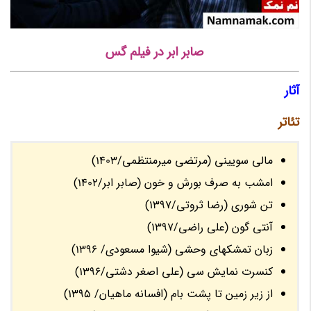
صابر ابر در فیلم گس
آثار
تئاتر
مالی سویینی (مرتضی میرمنتظمی/1403)
امشب به صرف بورش و خون (صابر ابر/1402)
تن شوری (رضا ثروتی/1397)
آنتی گون (علی راضی/1397)
زبان تمشکهای وحشی (شیوا مسعودی/ 1396)
کنسرت نمایش سی (علی اصغر دشتی/1396)
از زیر زمین تا پشت بام (افسانه ماهیان/ 1395)