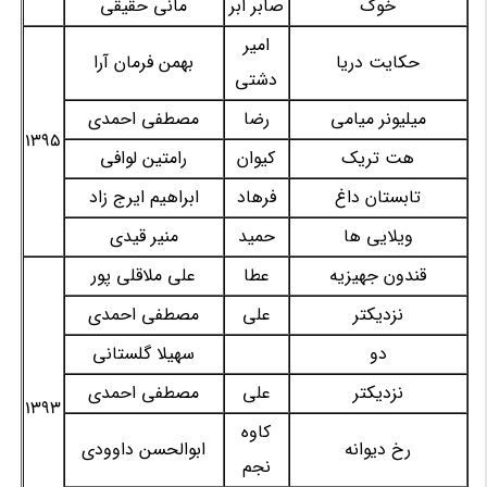
خوک
صابر ابر
مانی حقیقی
امیر
حکایت دریا
بهمن فرمان آرا
دشتی
میلیونر میامی
رضا
مصطفی احمدی
1395
هت تریک
کیوان
رامتین لوافی
تابستان داغ
فرهاد
ابراهیم ایرج زاد
ویلایی ها
حمید
منیر قیدی
قندون جهیزیه
عطا
علی ملاقلی پور
نزدیکتر
علی
مصطفی احمدی
دو
سهیلا گلستانی
نزدیکتر
علی
مصطفی احمدی
1393
کاوه
رخ دیوانه
ابوالحسن داوودی
نجم