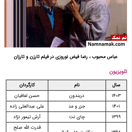
عباس محبوب ، رضا فیض نوروزی در فیلم تارزن و تارزان
تلویزیون
سال
نام
کارگردان
1403
دربندون
حسن لفافیان
1401
جزر و مد
علی عبدالعلی زاده
1399
چای نت
آرش تیمور نژاد
قدرت الله صلح