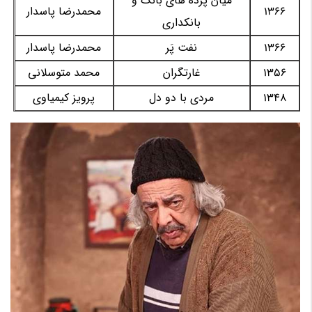
میان پرده های بانک و
1366
محمدرضا پاسدار
بانکداری
1366
نفت پَر
محمدرضا پاسدار
1356
غارتگران
محمد متوسلانی
1348
مردی با دو دل
پرویز کیمیاوی