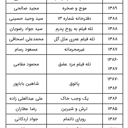
1389
موج و صخره
مجید صالحی
1388
دفترخانه شماره 13
سید وحید حسینی
1388
تله فیلم به روح پدرم
سید جواد رضویان
1388
تله فیلم عمری مثل گل
محمدعلی اسحاقی
1387
غیرمحرمانه
مسعود رسام
1386-
تله فیلم مزد عشق
محمود مقامی
1387
1387-
پاتوق
شاهین باباپور
1386
1386
یک وجب خاک
علی عبدالعلی زاده
1385
ترش و شیرین
رضا عطاران
1382
رویای ناتمام
جواد اردکانی