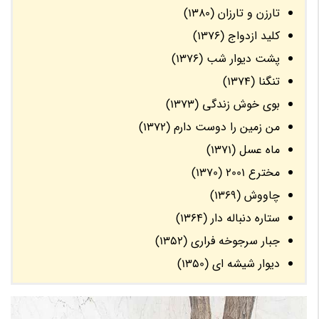
تارزن و تارزان (1380)
کلید ازدواج (1376)
پشت دیوار شب (1376)
تنگنا (1374)
بوی خوش زندگی (1373)
من زمین را دوست دارم (1372)
ماه عسل (1371)
مخترع 2001 (1370)
چاووش (1369)
ستاره دنباله دار (1364)
جبار سرجوخه فراری (1352)
دیوار شیشه ای (1350)