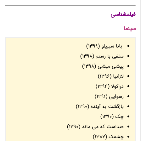
فیلمشناسی
سینما
بابا سیبیلو (1399)
سلفی با رستم (1398)
پیشی میشی (1398)
لازانیا (1396)
دراکولا (1394)
رسوایی (1391)
بازگشت به آینده (1390)
چک (1390)
صداست که می ماند (1390)
چشمک (1387)