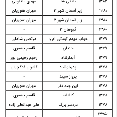
1382
بانکی ها
مهدی مظلومی
1381
زیر آسمان شهر 3
مهران غفوریان
1380
زیر آسمان شهر 2
مهران غفوریان
1380
گروهان 3
-
1379
خواب دیدم کودکی ام را
مرتضی شاملی
1379
خندان
قاسم جعفری
1379
آبدارشاه
رحیم رحیمی پور
1378
پدرخوانده
کامران قدکچیان
1378
پرواز سپید
-
1378
این چند نفر
مهران غفوریان
1378
کاشانه
قاسم جعفری
1378
دردسر بزرگ
علی عبدالعلی زاده
1375-