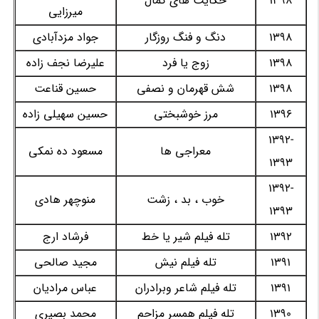
1398
حکایت های کمال
میرزایی
1398
دنگ و فنگ روزگار
جواد مزدآبادی
1398
زوج یا فرد
علیرضا نجف زاده
1398
شش قهرمان و نصفی
حسین قناعت
1396
مرز خوشبختی
حسین سهیلی زاده
1392-
معراجی ها
مسعود ده نمکی
1393
1392-
خوب ، بد ، زشت
منوچهر هادی
1393
1392
تله فیلم شیر یا خط
فرشاد ارج
1391
تله فیلم نیش
مجید صالحی
1391
تله فیلم شاعر وبرادران
عباس مرادیان
1390
تله فیلم همسر مزاحم
محمد بصیری