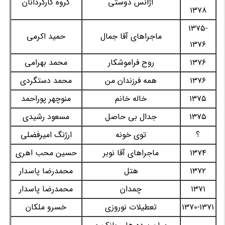
آژانس دوستی
گروه کارگردانان
1378
1375-
ماجراهای آقا جمال
حمید اکرمی
1376
1376
روح فراموشکار
محمد بهرامی
1376
همه فرزندان من
محمد دستگردی
1375
خاله خانم
منوچهر پوراحمد
1375
جدال بی حاصل
مسعود رشیدی
؟
توی خونه
ارژنگ امیرفضلی
1374
ماجراهای آقا نوبر
حسین محب اهری
1372
هتل
محمدرضا پاسدار
1371
چمدان
محمدرضا پاسدار
1370-1371
تعطیلات نوروزی
خسرو ملکان