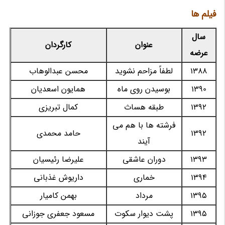
فیلم ها
سال
عنوان
کارگردان
عرضه
1388
لطفاً مزاحم نشوید
محسن عبدالوهاب
1390
بوسیدن روی ماه
همایون اسعدیان
1392
طبقه هساث
کمال تبریزی
فرشته ها با هم می
1392
حامد محمدی
آیند
1393
دوران عاشقی
علیرضا رئیسیان
1394
خماری
داریوش غذبانی
1395
مرداد
بهمن کامیار
1395
پشت دیوار سکوت
مسعود جعفری جوزانی