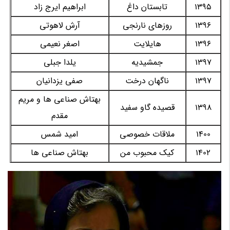
1395
تابستان داغ
ابراهیم ایرج زاد
1396
روزهای نارنجی
آرش لاهوتی
1396
هایلایت
اصغر نعیمی
1397
جمشیدیه
یلدا جبلی
1397
ناگهان درخت
صفی یزدانیان
بهتاش صناعی ها و مریم
1398
قصیده گاو سفید
مقدم
1400
ملاقات خصوصی
امید شمس
1402
کیک محبوب من
بهتاش صناعی ها