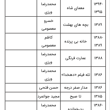
1394-
محمدرضا
معمای شاه
1395
ورزی
خسرو
1389
بچه های بهشت
معصومی
1388-
کاظم
خانه بی پرنده
1389
معصومی
محمدرضا
1388
عمارت فرنگی
ورزی
محمدرضا
1386
تله فیلم «دهخدا»
ورزی
1386
مدار صفر درجه
حسن فتحی
1385
تا صبح
مجید جوانمرد
1386-
محمدرضا
پدرخوانده