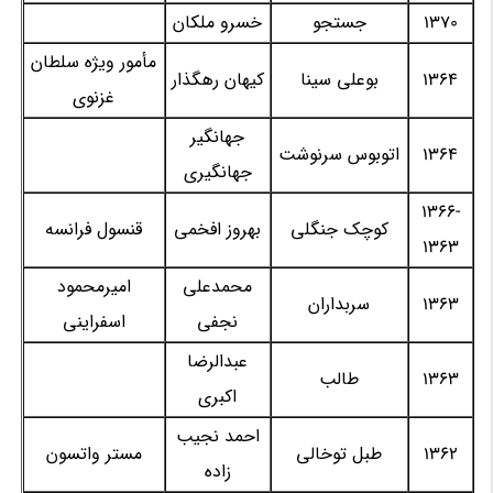
1370
جستجو
خسرو ملکان
مأمور ویژه سلطان
1364
بوعلی سینا
کیهان رهگذار
غزنوی
جهانگیر
1364
اتوبوس سرنوشت
جهانگیری
1366-
کوچک جنگلی
بهروز افخمی
قنسول فرانسه
1363
محمدعلی
امیرمحمود
1363
سربداران
نجفی
اسفراینی
عبدالرضا
1363
طالب
اکبری
احمد نجیب
1362
طبل توخالی
مستر واتسون
زاده