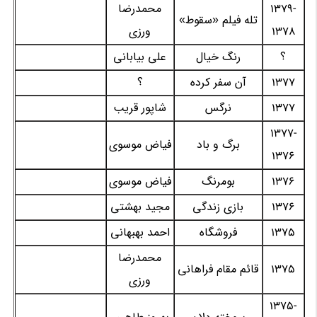
1379-
محمدرضا
تله فیلم «سقوط»
1378
ورزی
؟
رنگ خیال
علی بیابانی
1377
آن سفر کرده
؟
1377
نرگس
شاپور قریب
1377-
برگ و باد
فیاض موسوی
1376
1376
بومرنگ
فیاض موسوی
1376
بازی زندگی
مجید بهشتی
1375
فروشگاه
احمد بهبهانی
محمدرضا
1375
قائم مقام فراهانی
ورزی
1375-