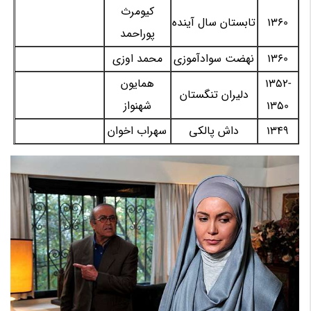
کیومرث
1360
تابستان سال آینده
پوراحمد
1360
نهضت سوادآموزی
محمد اوزی
1352-
همایون
دلیران تنگستان
1350
شهنواز
1349
داش پالکی
سهراب اخوان