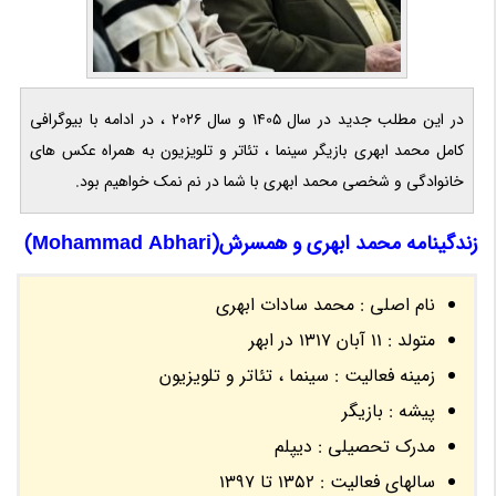
در این مطلب جدید در سال 1405 و سال 2026 ، در ادامه با بیوگرافی
کامل محمد ابهری بازیگر سینما ، تئاتر و تلویزیون به همراه عکس های
خانوادگی و شخصی محمد ابهری با شما در نم نمک خواهیم بود.
زندگینامه محمد ابهری و همسرش(Mohammad Abhari)
نام اصلی : محمد سادات ابهری
متولد : 11 آبان 1317 در ابهر
زمینه فعالیت : سینما ، تئاتر و تلویزیون
پیشه : بازیگر
مدرک تحصیلی : دیپلم
سالهای فعالیت : 1352 تا 1397