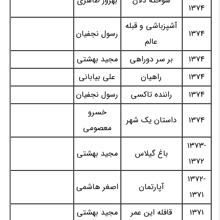
سوخته دلان
بهروز طاهری
1374
آشپزباشی و قبله
1374
رسول نجفیان
عالم
1374
بر سر دوراهی
مجید بهشتی
1374
راهیان
علی بیابانی
1374
راننده تاکسی
رسول نجفیان
خسرو
1374
داستان یک شهر
معصومی
1373-
باغ گیلاس
مجید بهشتی
1372
1372-
آپارتمان
اصغر هاشمی
1371
1371
قافله این عمر
مجید بهشتی