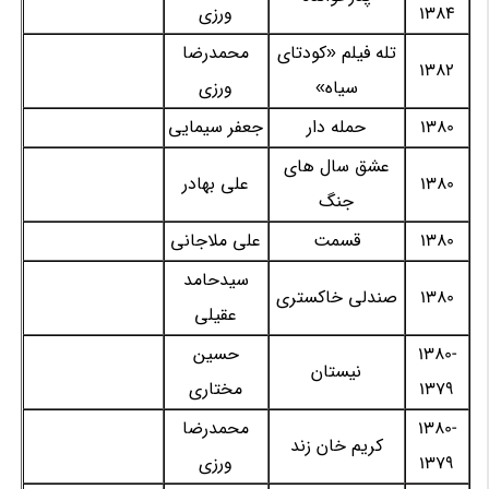
1384
ورزی
تله فیلم «کودتای
محمدرضا
1382
سیاه»
ورزی
1380
حمله دار
جعفر سیمایی
عشق سال های
1380
علی بهادر
جنگ
1380
قسمت
علی ملاجانی
سیدحامد
1380
صندلی خاکستری
عقیلی
1380-
حسین
نیستان
1379
مختاری
1380-
محمدرضا
کریم خان زند
1379
ورزی