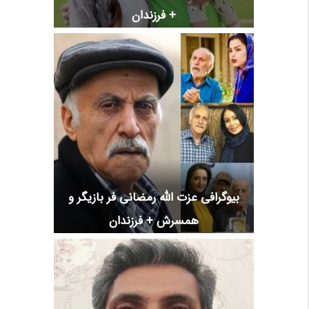
+ فرزندان
بیوگرافی عزت الله رمضانی فر بازیگر و
همسرش + فرزندان