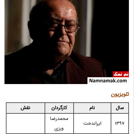
تلویزیون
سال
نام
کارگردان
نقش
محمدرضا
1397
ایراندخت
ورزی