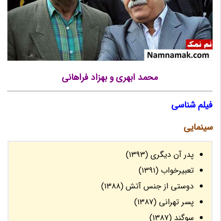
محمد ابهری و بهزاد فراهانی
فیلم شناسی
سینمایی
پدر آن دیگری (1393)
تعبیرخواب (1391)
دوستی از جنس آتش (1388)
پسر تهرانی (1387)
سوگند (1387)