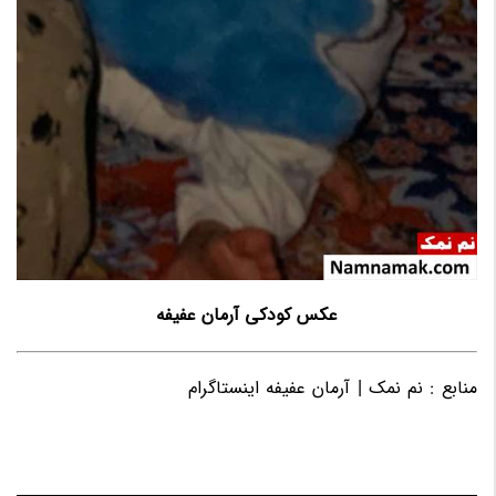
عکس کودکی آرمان عفیفه
منابع : نم نمک | آرمان عفیفه اینستاگرام
/ آرمان عفیفه فیسبوک/
Hvlhk utdti/صفحه شخصی آرمان عفیفه/آرمان عفیفه ویکی
پدیا/ آرمان عفیفه تلگرام