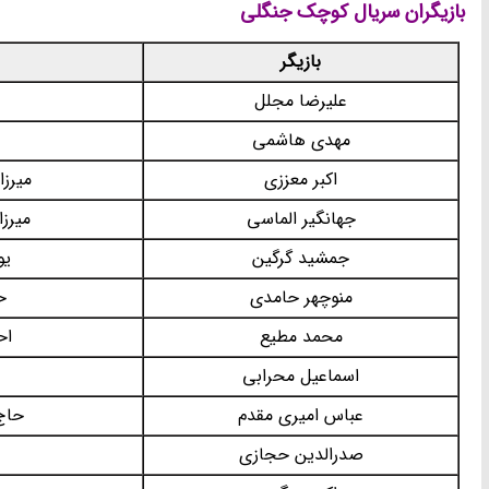
بازیگران سریال کوچک جنگلی
بازیگر
علیرضا مجلل
مهدی هاشمی
د
اکبر معززی
میرزا
جهانگیر الماسی
میرز
جمشید گرگین
یو
منوچهر حامدی
ح
محمد مطیع
اح
اسماعیل محرابی
عباس امیری مقدم
حاج
صدرالدین حجازی