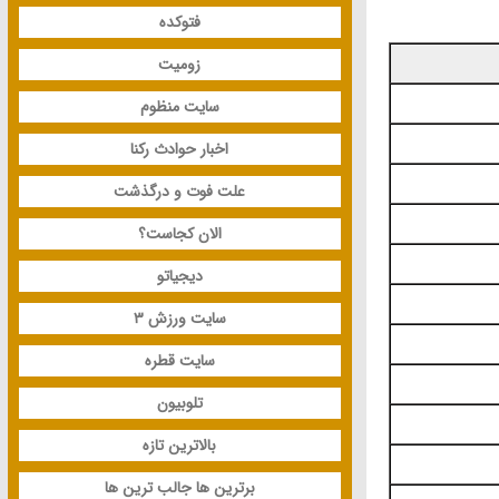
فتوکده
زومیت
سایت منظوم
اخبار حوادث رکنا
علت فوت و درگذشت
الان کجاست؟
دیجیاتو
سایت ورزش 3
سایت قطره
تلوبیون
بالاترین تازه
برترین ها جالب ترین ها