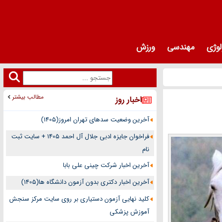
لوژی
مهندسی
ورزش
مطالب بیشتر
اخبار روز
آخرین وضعیت سدهای تهران امروز(1405)
فراخوان جایزه ادبی جلال آل احمد 1405 + سایت ثبت
نام
آخرین اخبار شرکت چینی علی بابا
آخرین اخبار دکتری بدون آزمون دانشگاه ها(1405)
کلید نهایی آزمون دستیاری بر روی سایت مرکز سنجش
آموزش پزشکی