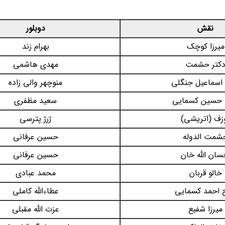
نقش
دوبلور
میرزا کوچک
بهرام زند
کتر حشمت
مهدی هاشمی
 اسماعیل جنگلی
منوچهر والی زاده
ا حسین کسمایی
سعید مظفری
زف (اتریشی)
ژرژ پترسی
شمت الدوله
حسین عرفانی
سان الله خان
حسین عرفانی
خالو قربان
محمد عبادی
 احمد کسمایی
عطاءالله کاملی
میرزا شفیع
عزت الله مقبلی