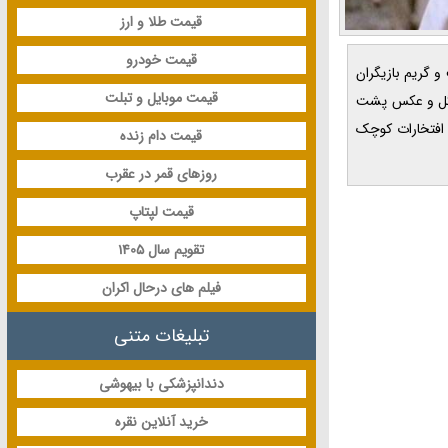
قیمت طلا و ارز
قیمت خودرو
است و گریم بازیگران
قیمت موبایل و تبلت
نگل و عکس پشت
افتخارات کوچک
قیمت دام زنده
روزهای قمر در عقرب
قیمت لپتاپ
تقویم سال 1405
فیلم های درحال اکران
تبلیغات متنی
دندانپزشکی با بیهوشی
خرید آنلاین نقره