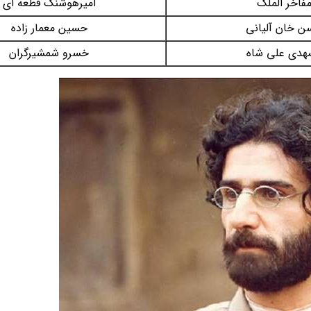
فاخر الملک
امیرهوشنگ قطعه ای
 خان آلیانی
حسین معمار زاده
هدی علی شاه
خسرو شمشیرگران