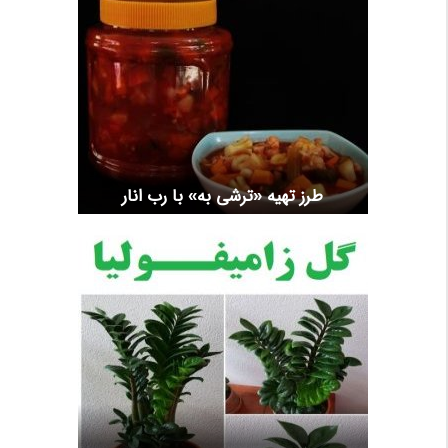
طرز تهیه «ترشی به» با رب انار