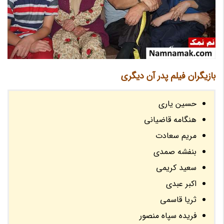
بازیگران فیلم پدر آن دیگری
حسین یاری
هنگامه قاضیانی
مریم سعادت
بنفشه صمدی
سعید کریمی
اکبر عبدی
ثریا قاسمی
فریده سپاه منصور