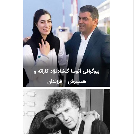
بیوگرافی آتوسا گلشادنژاد کاراته و
همسرش + فرزندان