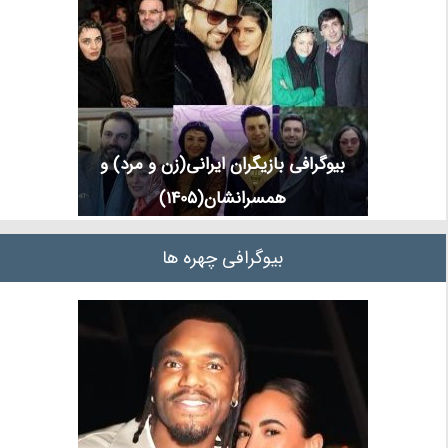
بیوگرافی بازیگران ایرانی(زن و مرد) و
همسرانشان(1405)
بیوگرافی چهره ها