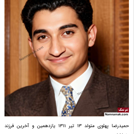
حمیدرضا پهلوی متولد 13 تیر 1311 یازدهمین و آخرین فرزند