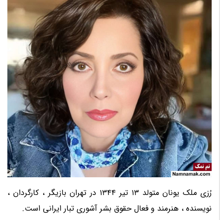
رُزی ملک یونان متولد 13 تیر 1344 در تهران بازیگر ، کارگردان ،
نویسنده ، هنرمند و فعال حقوق بشر آشوری تبار ایرانی است.