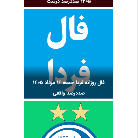
۱۴۰۵ صددرصد درست
فال روزانه فردا جمعه ۱۶ مرداد ۱۴۰۵
صددرصد واقعی