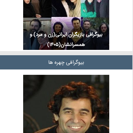
بیوگرافی بازیگران ایرانی(زن و مرد) و
همسرانشان(1405)
بیوگرافی چهره ها