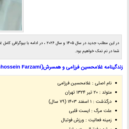
در این مطلب جدید در سال 1405 و سال 
شما در نم نمک خواهیم بود.
زندگینامه غلامحسین فرزامی و همسرش(Gholamhossein Farzami)
نام اصلی : غلامحسین فرزامی
متولد : 20 تیر 1324 تهران
درگذشت : 1 اسفند 1403 (79 سال)
علت مرگ : ایست قلبی
زمینه فعالیت : ورزش فوتبال