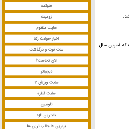
فتوکده
زومیت
سایت منظوم
اخبار حوادث رکنا
در سال 1345 و در زمان مربیگری آقای بیاتی اولین بازی رسمی اش را در مقابل تهران جوان و در پست دفاع چپ انجام داد و تا سال 51 که آخرین سال
علت فوت و درگذشت
الان کجاست؟
دیجیاتو
سایت ورزش 3
سایت قطره
تلوبیون
بالاترین تازه
برترین ها جالب ترین ها