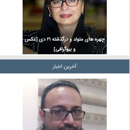
چهره های متولد و درگذشته 21 دی [عکس
و بیوگرافی]
آخرین اخبار