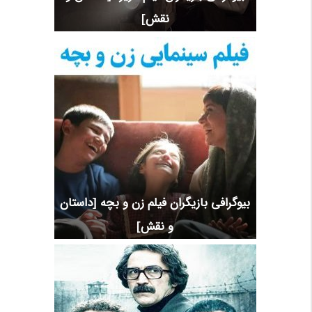
نقش]
بیوگرافی بازیگران فیلم زن و بچه [داستان
و نقش]