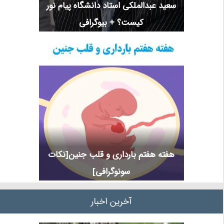
سعید عبدالملکی استاد دانشگاه پیام نور
کیست؟ + بیوگرافی
هفته هفتم بارداری و قلب جنین[نکات
سونوگرافی]
آخرین اخبار