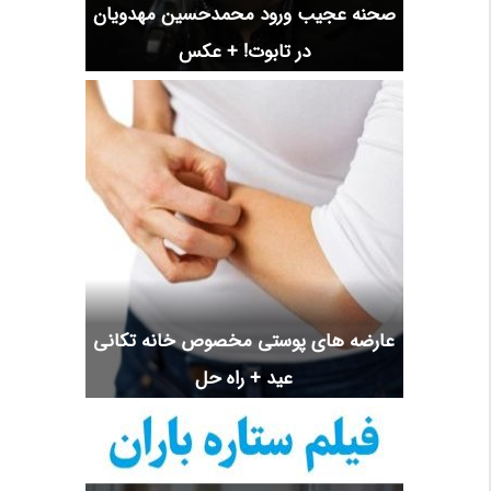
صحنه عجیب ورود محمدحسین مهدویان
در تابوت! + عکس
عارضه های پوستی مخصوص خانه تکانی
عید + راه حل