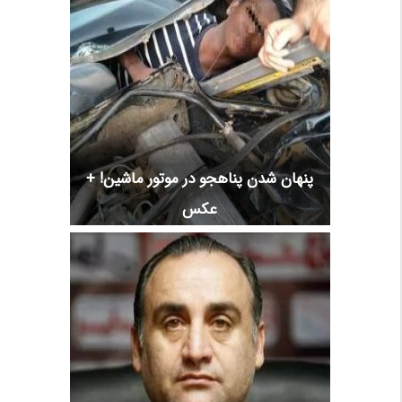
پنهان شدن پناهجو در موتور ماشین! +
عکس