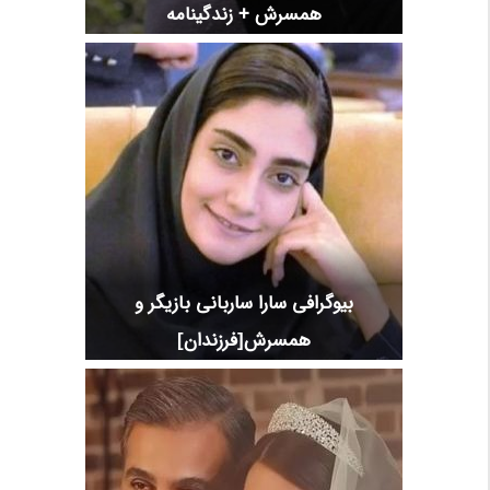
همسرش + زندگینامه
بیوگرافی سارا ساربانی بازیگر و
همسرش[فرزندان]