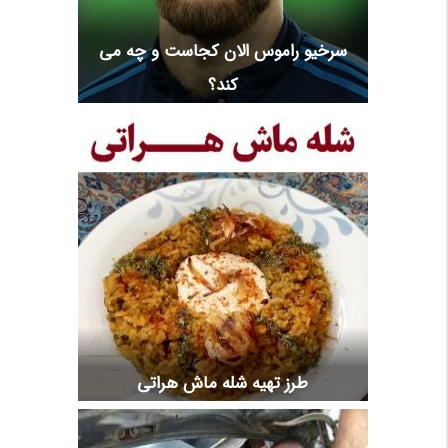
سرخیو راموس الان کجاست و چه می
کند؟
طرز تهیه شله ماش هراتی