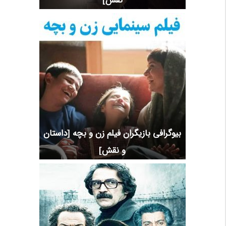
نقش]
بیوگرافی بازیگران فیلم زن و بچه [داستان
و نقش]